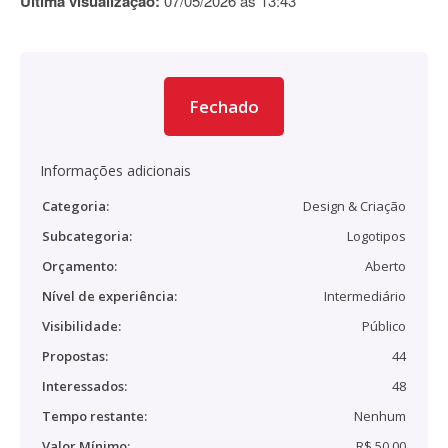
Última visualização:
07/05/2026 às 13:43
Fechado
Informações adicionais
Categoria:
Design & Criação
Subcategoria:
Logotipos
Orçamento:
Aberto
Nível de experiência:
Intermediário
Visibilidade:
Público
Propostas:
44
Interessados:
48
Tempo restante:
Nenhum
Valor Mínimo:
R$ 50,00