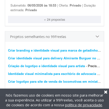
Submetido:
06/05/2026 às 18:53
| Oferta:
Privado
| Duração
estimada:
Privado
+ 24 propostas
Projetos semelhantes no 99Freelas
Criar branding e identidade visual para marca de geladinhos gourmet
Criar identidade visual para delivery Almirante Burguer no litoral do RS
Criação de logotipo e identidade visual para artista
- Preciso criar uma identidade visual com um logotipo para a artista Brenda Rossetti. O projeto deve ser realizado sem uso de ferramentas de IA, ou seja, totalmente livre de IA.
Identidade visual minimalista para escritório de advocacia imobiliária
Criar logotipo para site de venda de locomotivas em miniatura
- Pr
Nós fazemos uso de cookies em nosso site para melhorar
a sua experiência. Ao utilizar a 99Freelas, você aceita o uso
@2014-2026 99Freelas. Todos os direitos reservados.
de cookies de acordo com a nossa
política de privacidade
.
Termos de uso
|
Política de privacidade