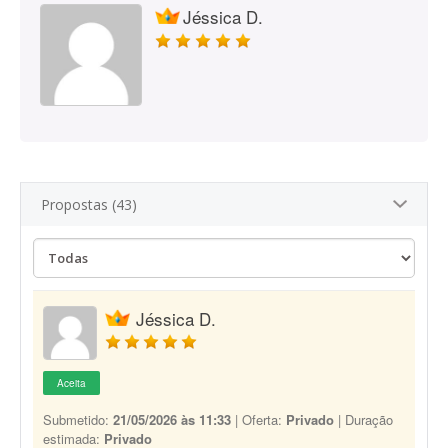
Jéssica D.
Propostas (43)
Jéssica D.
Aceita
Submetido:
21/05/2026 às 11:33
| Oferta:
Privado
| Duração
estimada:
Privado