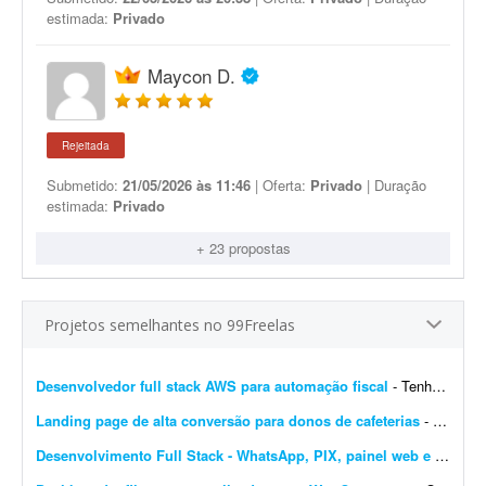
estimada:
Privado
Maycon D.
Rejeitada
Submetido:
21/05/2026 às 11:46
| Oferta:
Privado
| Duração
estimada:
Privado
+ 23 propostas
Projetos semelhantes no 99Freelas
Desenvolvedor full stack AWS para automação fiscal
- Tenho uma plataforma de automação fiscal rodando em AWS - ela pega os dados do sistema do cliente, calcula os impostos e emite a nota fiscal automaticamente. Preciso de alguém...
Landing page de alta conversão para donos de cafeterias
- Sou gestor de tráfego especializado em cafeterias e cafés e preciso de uma landing page de alta conversão para captar leads (donos de cafeterias) que chegam pelos meus an&uacut...
Desenvolvimento Full Stack - WhatsApp, PIX, painel web e automação