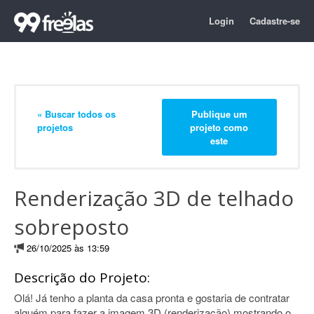
Login
Cadastre-se
« Buscar todos os
Publique um
projetos
projeto como
este
Renderização 3D de telhado
sobreposto
26/10/2025 às 13:59
Descrição do Projeto:
Olá! Já tenho a planta da casa pronta e gostaria de contratar
alguém para fazer a imagem 3D (renderização) mostrando o