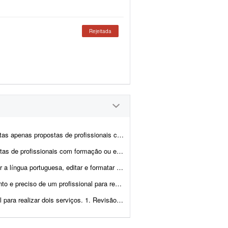
Rejeitada
is com formação ou experiência comprovada em preparaç&atil...
iência comprovada em Língua Portuguesa, Letras, revisão textual, prepara&c...
eúdo e gerar um ebook pronto para qualquer plataforma, incluin...
r a revisão e adequação do trabalho à cartilha da faculdade. N...
isão e atualização de 25 artigos existentes Tenho artigos ...