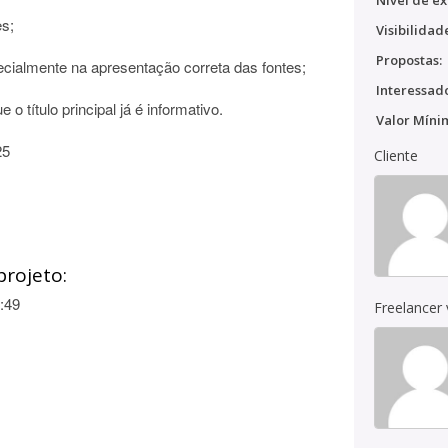
Nível de ex
es;
Visibilidad
Propostas:
ialmente na apresentação correta das fontes;
Interessado
 o título principal já é informativo.
Valor Míni
25
Cliente
projeto:
:49
Freelancer