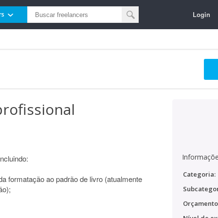
Login
rs
rofissional
Informaçõe
incluindo:
Categoria:
a formatação ao padrão de livro (atualmente
ão);
Subcategor
Orçamento