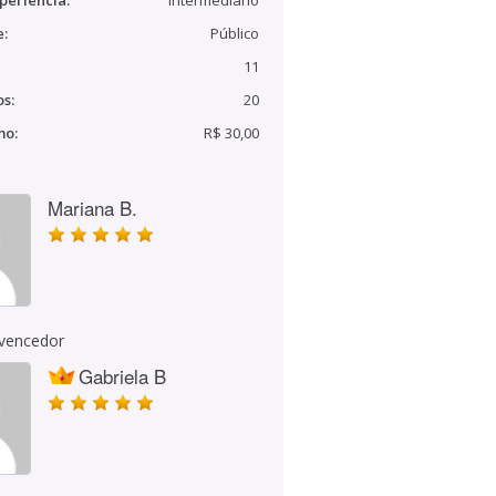
periência:
Intermediário
e:
Público
11
s:
20
mo:
R$ 30,00
Mariana B.
 vencedor
Gabriela B