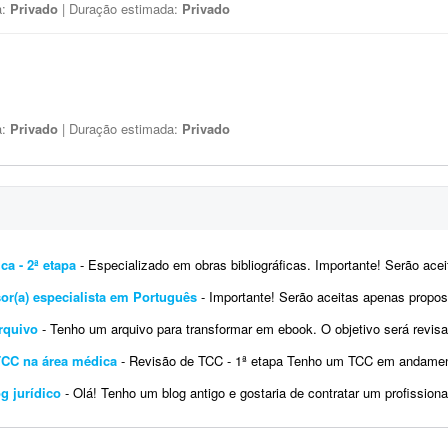
a:
Privado
| Duração estimada:
Privado
a:
Privado
| Duração estimada:
Privado
ca - 2ª etapa
- Especializado em obras bibliográficas. Importante! Serão aceitas apenas propostas de profissiona
isor(a) especialista em Português
- Importante! Serão aceitas apenas propostas de profissionais com formação ou exper
arquivo
- Tenho um arquivo para transformar em ebook. O objetivo será revisar a língua portuguesa, editar e formatar o cont
TCC na área médica
- Revisão de TCC - 1ª etapa Tenho um TCC em andamento e preciso de um profissional para realiza
g jurídico
- Olá! Tenho um blog antigo e gostaria de contratar um profissional para realizar dois serviços. 1. Rev