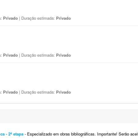
a:
Privado
| Duração estimada:
Privado
a:
Privado
| Duração estimada:
Privado
a:
Privado
| Duração estimada:
Privado
ca - 2ª etapa
- Especializado em obras bibliográficas. Importante! Serão aceitas apenas propostas de profissiona