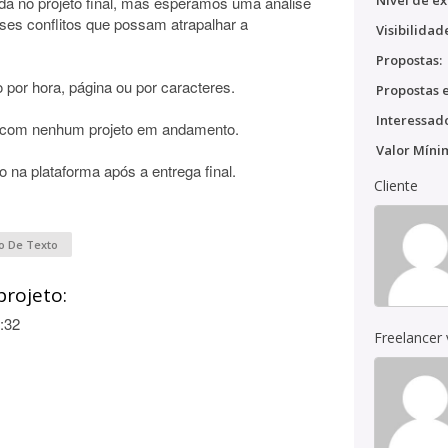
Nível de ex
da no projeto final, mas esperamos uma análise
ses conflitos que possam atrapalhar a
Visibilidad
Propostas:
 por hora, página ou por caracteres.
Propostas e
Interessado
 com nenhum projeto em andamento.
Valor Míni
o na plataforma após a entrega final.
Cliente
o De Texto
projeto:
:32
Freelancer