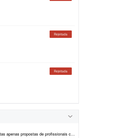
Rejeitada
Rejeitada
is com formação ou experiência comprovada em preparaç&atil...