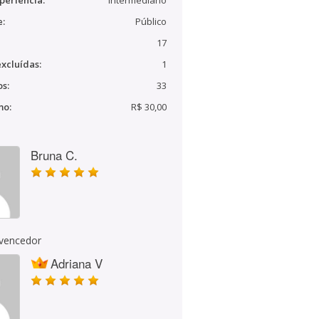
periência:
Intermediário
e:
Público
17
xcluídas:
1
s:
33
mo:
R$ 30,00
Bruna C.
 vencedor
Adriana V