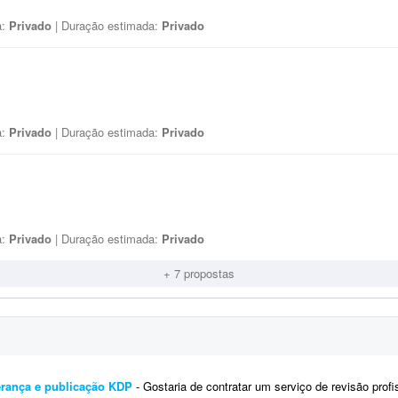
a:
Privado
| Duração estimada:
Privado
a:
Privado
| Duração estimada:
Privado
a:
Privado
| Duração estimada:
Privado
+ 7 propostas
derança e publicação KDP
- Gostaria de contratar um serviço de revisão profissional completa do meu livro sobre lid