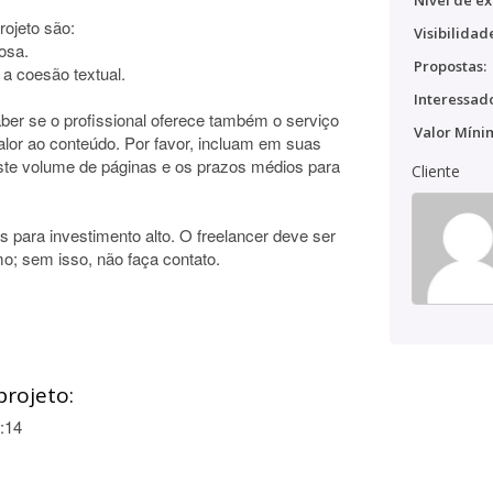
Nível de ex
rojeto são:
Visibilidad
rosa.
Propostas:
 a coesão textual.
Interessado
aber se o profissional oferece também o serviço
Valor Míni
 valor ao conteúdo. Por favor, incluam em suas
ste volume de páginas e os prazos médios para
Cliente
 para investimento alto. O freelancer deve ser
o; sem isso, não faça contato.
projeto:
:14