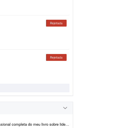
Rejeitada
Rejeitada
erança, incluindo todas as correções necessárias de texto, gram&aac...