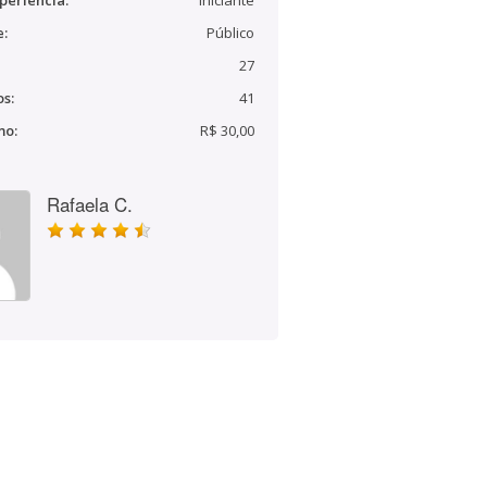
periência:
Iniciante
e:
Público
27
s:
41
mo:
R$ 30,00
Rafaela C.