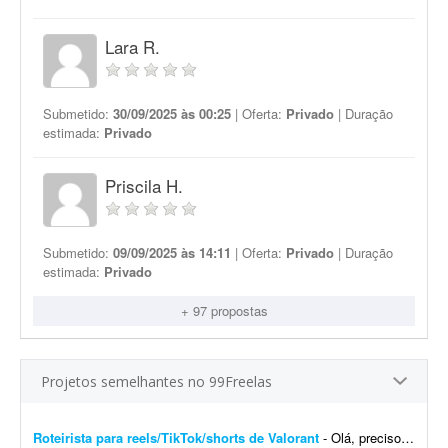
Lara R.
Submetido:
30/09/2025 às 00:25
| Oferta:
Privado
| Duração
estimada:
Privado
Priscila H.
Submetido:
09/09/2025 às 14:11
| Oferta:
Privado
| Duração
estimada:
Privado
+ 97 propostas
Projetos semelhantes no 99Freelas
Roteirista para reels/TikTok/shorts de Valorant
- Olá, preciso de um roteirista para vídeos curtos do jogo Valorant. Quero expandir a criação do canal iBrunowski - Valorant e, para isso, preciso de ajuda para escrever ...