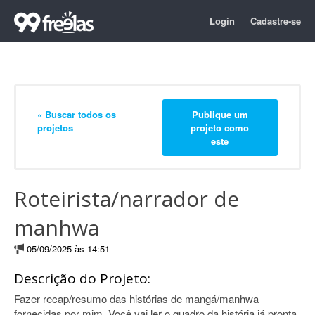
Login
Cadastre-se
« Buscar todos os
Publique um
projetos
projeto como
este
Roteirista/narrador de
manhwa
05/09/2025 às 14:51
Descrição do Projeto:
Fazer recap/resumo das histórias de mangá/manhwa
fornecidas por mim. Você vai ler o quadro da história já pronta