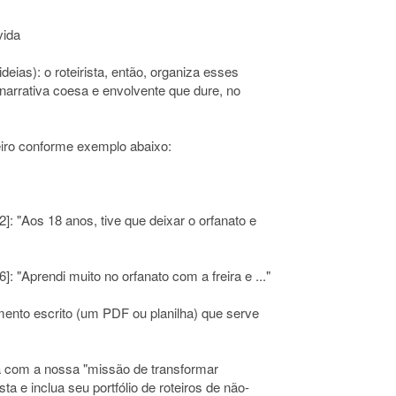
vida
deias): o roteirista, então, organiza esses
arrativa coesa e envolvente que dure, no
teiro conforme exemplo abaixo:
: "Aos 18 anos, tive que deixar o orfanato e
 "Aprendi muito no orfanato com a freira e ..."
umento escrito (um PDF ou planilha) que serve
a com a nossa "missão de transformar
 e inclua seu portfólio de roteiros de não-