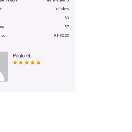
periência:
Intermediário
e:
Público
53
s:
57
mo:
R$ 30,00
Paulo G.