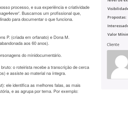
Nível de ex
nosso processo, e sua experiência e criatividade
Visibilidad
 Image4ever'. Buscamos um profissional que,
Propostas:
plinado para documentar o que funciona.
Interessado
Valor Míni
gens P. (criada em orfanato) e Dona M.
 abandonada aos 60 anos).
Cliente
ersonagens do minidocumentário.
l bruto: o roteirista recebe a transcrição de cerca
os) e assiste ao material na íntegra.
ut): ele identifica as melhores falas, as mais
ória, e as agrupa por tema. Por exemplo: