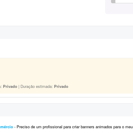
a:
Privado
| Duração estimada:
Privado
omércio
- Preciso de um profissional para criar banners animados para o meu site de comércio: www.ikariacomercio.com.br. Os bann