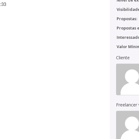
Nível de ex
:33
Visibilidad
Propostas:
Propostas e
Interessado
Valor Míni
Cliente
Freelancer