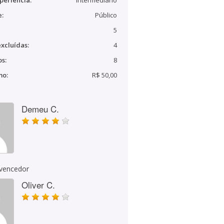
periência:
Intermediário
e:
Público
5
xcluídas:
4
s:
8
mo:
R$ 50,00
Demeu C.
 vencedor
Oliver C.