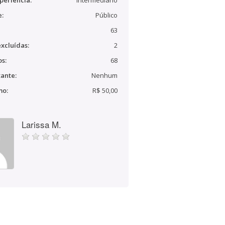
periência:
Intermediário
e:
Público
63
xcluídas:
2
s:
68
ante:
Nenhum
mo:
R$ 50,00
Larissa M.