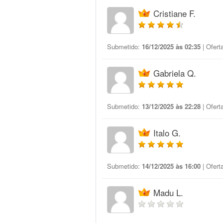
Cristiane F.
Submetido:
16/12/2025 às 02:35
| Ofert
Gabriela Q.
Submetido:
13/12/2025 às 22:28
| Ofert
Italo G.
Submetido:
14/12/2025 às 16:00
| Ofert
Madu L.