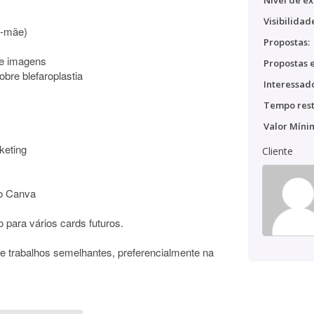
Nível de ex
Visibilidad
e-mãe)
Propostas:
 e imagens
Propostas e
bre blefaroplastia
Interessado
Tempo rest
Valor Míni
keting
Cliente
do Canva
para vários cards futuros.
de trabalhos semelhantes, preferencialmente na