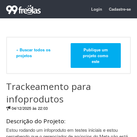
Login
Cadastre-se
« Buscar todos os
Publique um
projetos
projeto como
este
Trackeamento para
infoprodutos
04/12/2025 às 22:03
Descrição do Projeto:
Estou rodando um infoproduto em testes iniciais e estou
percebendo que o gerenciador de anúncios do Meta não está