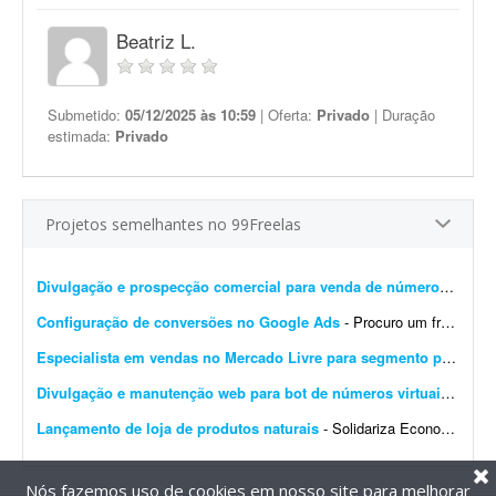
Beatriz L.
Submetido:
05/12/2025 às 10:59
| Oferta:
Privado
| Duração
estimada:
Privado
Projetos semelhantes no 99Freelas
Divulgação e prospecção comercial para venda de números virtuais
Configuração de conversões no Google Ads
- Procuro um freelancer especializado em Google Ads e rastreamento de conversões para realizar uma configuração pontual em um site. O objetivo do projeto é deixar o rastr...
Especialista em vendas no Mercado Livre para segmento pet
- Proc
Divulgação e manutenção web para bot de números virtuais (Telegram e web)
Lançamento de loja de produtos naturais
- Solidariza Economia solidária é um jeito diferente de produzir, vender, comprar e trocar o que é preciso para viver: sem explorar os outros, sem buscar vantagem indevida e sem...
Nós fazemos uso de cookies em nosso site para melhorar