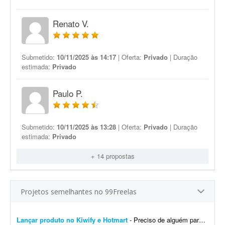
Renato V.
Submetido:
10/11/2025 às 14:17
| Oferta:
Privado
| Duração
estimada:
Privado
Paulo P.
Submetido:
10/11/2025 às 13:28
| Oferta:
Privado
| Duração
estimada:
Privado
+ 14 propostas
Projetos semelhantes no 99Freelas
Lançar produto no Kiwify e Hotmart
- Preciso de alguém para me ajudar a lançar um produto no Kiwify e na Hotmart já neste final de semana. Já tenho os vídeos e preciso subir todo o conteúdo n...