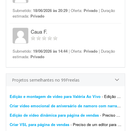
Submetido:
18/06/2026 às 20:29
| Oferta:
Privado
| Duração
estimada:
Privado
Caua F.
Submetido:
19/06/2026 às 14:44
| Oferta:
Privado
| Duração
estimada:
Privado
Projetos semelhantes no 99Freelas
Edição e montagem de vídeo para Valéria Ao Vivo
- Edição e montagem do vídeo do programa Valéria Ao Vivo. Link com arquivos para edição: https://drive.google.com/drive/folders/1sT13iWzsBmjAsmgQud0M3fb5CG...
Criar vídeo emocional de aniversário de namoro com narração
- Pr
Edição de vídeo dinâmica para página de vendas
- Preciso de um editor de vídeo para realizar uma edição dinâmica de um vídeo destinado a uma página de vendas. O vídeo precisa ser bem editado, com &...
Criar VSL para página de vendas
- Preciso de um editor para criar uma VSL bem dinâmica para uma página de vendas. O objetivo é chamar a atenção do lead e gerar muitas conversões.