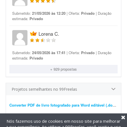
Submetido:
21/05/2026 às 12:20
| Oferta:
Privado
| Duração
estimada:
Privado
Lorena C.
Submetido:
24/05/2026 às 17:41
| Oferta:
Privado
| Duração
estimada:
Privado
+ 929 propostas
Projetos semelhantes no 99Freelas
Converter PDF de livro fotografado para Word editável (.docx)
- Pre
Nós fazemos uso de cookies em nosso site para melhorar
a sua experiência. Ao utilizar a 99Freelas, você aceita o uso