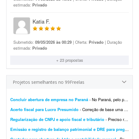
estimada:
Privado
Katia F.
Submetido:
09/05/2026 às 00:29
| Oferta:
Privado
| Duração
estimada:
Privado
+ 23 propostas
Projetos semelhantes no 99Freelas
Concluir abertura de empresa no Paraná
- No Paraná, pelo portal Empresa Fácil, era possível fazer o processo completo de abertura de empresa sem contador. Agora descobri que isso mudou: é preciso informar os da...
Acerto fiscal para Lucro Presumido
- Correção de base uma única vez. Total de 9.266 itens - Regime: Lucro Presumido - Custo para atender a 01 loja. Sistema de retaguarda: Albatros - Contabilidade: SJT. - CNPJ: 03...
Regularização de CNPJ e apoio fiscal e tributário
- Preciso regularizar um CNPJ que está como INAPTO. Ele está parado há alguns meses e gostaria de avaliar se vale a pena regularizá-lo ou encerrá-lo. Além d...
Emissão e registro de balanço patrimonial e DRE para pregão
- Est