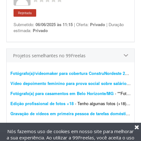
Rejeitada
Submetido:
06/06/2025 às 11:15
| Oferta:
Privado
| Duração
estimada:
Privado
Projetos semelhantes no 99Freelas
Fotógrafo(a)/videomaker para cobertura ConstruNordeste 2026 em Salvador
Vídeo depoimento feminino para prova social sobre salário-maternidade
Fotógrafo(a) para casamentos em Belo Horizonte/MG
- **Fotógrafo(a) freelancer para cobertura de casamento - Belo Horizonte/MG** Estou procurando um(a) fotógrafo(a) freelancer para atuar na cobertura de um casamento em Belo Horizonte/M...
Edição profissional de fotos +18
- Tenho algumas fotos (+18) e preciso que você melhore a qualidade e deixe o resultado bastante profissional. As imagens são para uso no meu site de trabalho. Gostaria que, se poss&iacu...
Gravação de vídeos em primeira pessoa de tarefas domésticas
- Es
Nós fazemos uso de cookies em nosso site para melhorar
a sua experiência. Ao utilizar a 99Freelas, você aceita o uso
@2014-2026 99Freelas. Todos os direitos reservados.