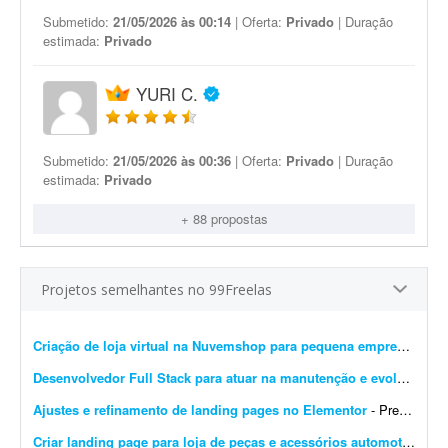
Submetido:
21/05/2026 às 00:14
| Oferta:
Privado
| Duração
estimada:
Privado
YURI C.
Submetido:
21/05/2026 às 00:36
| Oferta:
Privado
| Duração
estimada:
Privado
+ 88 propostas
Projetos semelhantes no 99Freelas
Criação de loja virtual na Nuvemshop para pequena empresa
- Prec
Desenvolvedor Full Stack para atuar na manutenção e evolução de uma plataforma SaaS
Ajustes e refinamento de landing pages no Elementor
- Preciso de alguém para finalizar o desenvolvimento de 14 landing pages no Elementor. É um projeto rápido e de baixa complexidade. O cenário atual: As páginas j&...
Criar landing page para loja de peças e acessórios automotivos
- P