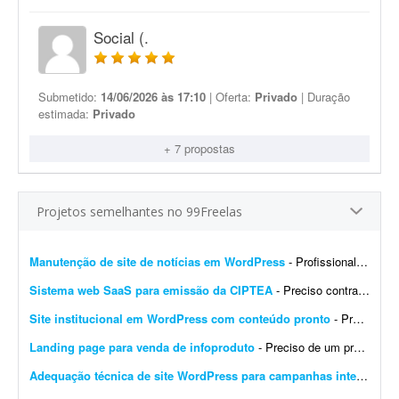
Social (.
Submetido:
14/06/2026 às 17:10
| Oferta:
Privado
| Duração
estimada:
Privado
+ 7 propostas
Projetos semelhantes no 99Freelas
Manutenção de site de notícias em WordPress
- Profissional para realizar manutenção, configuração de automações, melhoria visual e atualização de site de notícias em WordPress. At...
Sistema web SaaS para emissão da CIPTEA
- Preciso contratar um desenvolvedor ou equipe para criar um sistema web (SaaS multi-tenant) voltado para a emissão digital da CIPTEA (Carteira de Identificação da Pessoa com Tra...
Site institucional em WordPress com conteúdo pronto
- Preciso de um desenvolvedor WordPress para criar um site institucional simples, de aproximadamente 5 páginas (Home). - O projeto é cultural (Cuidadores da Memória - Encontro R...
Landing page para venda de infoproduto
- Preciso de um profissional que crie uma landing page com foco em conversão para um infoproduto. A página deve ter conteúdo e layout focados em vendas, com elementos que incent...
Adequação técnica de site WordPress para campanhas internacionais