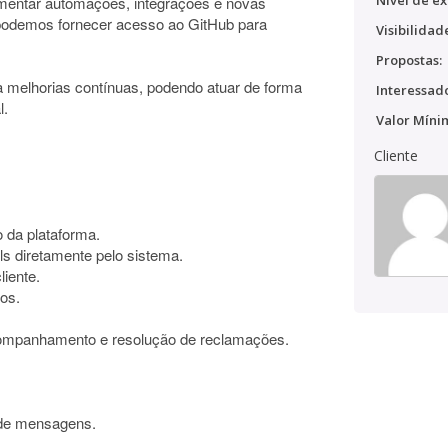
Nível de ex
lementar automações, integrações e novas
 podemos fornecer acesso ao GitHub para
Visibilidad
Propostas:
a melhorias contínuas, podendo atuar de forma
Interessado
l.
Valor Míni
Cliente
o da plataforma.
s diretamente pelo sistema.
liente.
nos.
acompanhamento e resolução de reclamações.
 de mensagens.