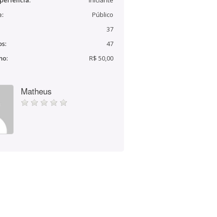
periência:
Iniciante
e:
Público
37
s:
47
mo:
R$ 50,00
Matheus