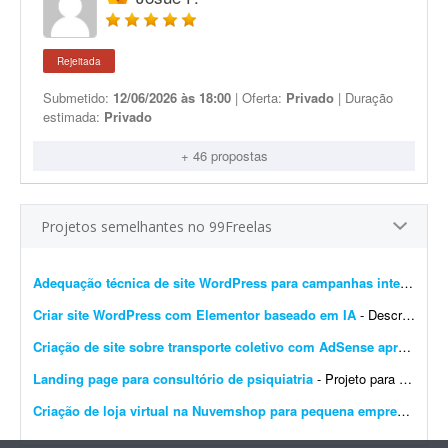
Rejeitada
Submetido:
12/06/2026 às 18:00
| Oferta:
Privado
| Duração
estimada:
Privado
+ 46 propostas
Projetos semelhantes no 99Freelas
Adequação técnica de site WordPress para campanhas internacionais
Criar site WordPress com Elementor baseado em IA
- Descrição do Projeto: Candidate-se se você tem experiência comprovada com essa demanda. Envie junto à proposta sites que fez com Elementor, incluindo wireframes/ar...
Criação de site sobre transporte coletivo com AdSense aprovado
- 
Landing page para consultório de psiquiatria
- Projeto para criação de landing page para consultório de psiquiatria. Escopo do projeto: Desenvolvimento completo da landing page. Design moderno, limpo e com foco em convers&...
Criação de loja virtual na Nuvemshop para pequena empresa
- Prec