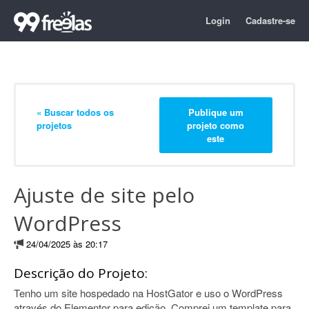
Login
Cadastre-se
« Buscar todos os
Publique um
projetos
projeto como
este
Ajuste de site pelo
WordPress
24/04/2025 às 20:17
Descrição do Projeto:
Tenho um site hospedado na HostGator e uso o WordPress
através do Elementor para edição. Comprei um template para