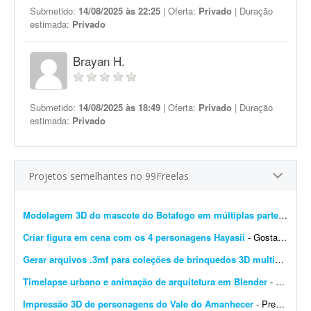
Submetido:
14/08/2025 às 22:25
| Oferta:
Privado
| Duração
estimada:
Privado
Brayan H.
Submetido:
14/08/2025 às 18:49
| Oferta:
Privado
| Duração
estimada:
Privado
Projetos semelhantes no 99Freelas
Modelagem 3D do mascote do Botafogo em múltiplas partes
- Prec
Criar figura em cena com os 4 personagens Hayasii
- Gostaria de uma figura que, na verdade, seja uma cena com os quatro personagens da banda Hayasii, de DanDaDan. A cena de referência está em anexo. Minha ideia é que os personage...
Gerar arquivos .3mf para coleções de brinquedos 3D multicoloridos
Timelapse urbano e animação de arquitetura em Blender
- Procuro modelador e animador 3D especialista em Blender para criar animações urbanas e timelapses de cidades em estilo documentário. Deve incluir animação de elem...
Impressão 3D de personagens do Vale do Amanhecer
- Preciso de um projeto para impressão 3D de dois personagens do Vale do Amanhecer: - Príncipe Ariane - Ministro Yuricy