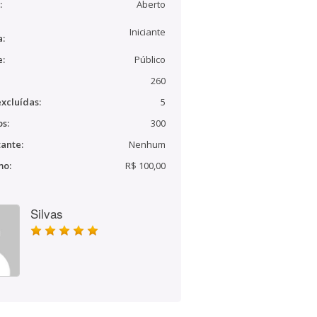
:
Aberto
Iniciante
a:
e:
Público
260
xcluídas:
5
s:
300
ante:
Nenhum
mo:
R$ 100,00
Silvas