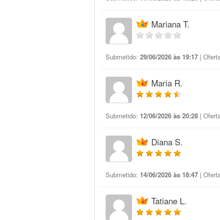
Mariana T.
Submetido:
29/06/2026 às 19:17
| Ofert
Maria R.
Submetido:
12/06/2026 às 20:28
| Ofert
Diana S.
Submetido:
14/06/2026 às 18:47
| Ofert
Tatiane L.