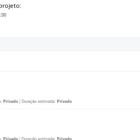
projeto:
:30
a:
Privado
| Duração estimada:
Privado
a:
Privado
| Duração estimada:
Privado