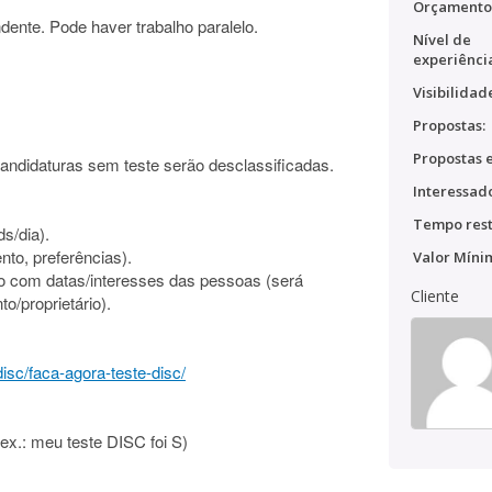
Orçamento
dente. Pode haver trabalho paralelo.
Nível de
experiênci
Visibilidad
Propostas:
Propostas e
candidaturas sem teste serão desclassificadas.
Interessado
Tempo rest
s/dia).
ento, preferências).
Valor Míni
do com datas/interesses das pessoas (será
Cliente
o/proprietário).
isc/faca-agora-teste-disc/
(ex.: meu teste DISC foi S)