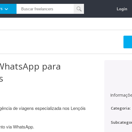
Login
rs
WhatsApp para
s
Informaçõe
gência de viagens especializada nos Lençóis
Categoria:
Subcategor
to via WhatsApp.