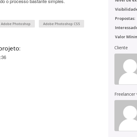
Nível de ex
ando o processo bastante simples.
Visibilidad
Propostas:
Adobe Photoshop
Adobe Photoshop CS5
Interessado
Valor Míni
projeto:
Cliente
:36
Freelancer