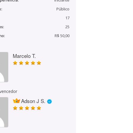
periência:
Iniciante
e:
Público
17
s:
25
mo:
R$ 50,00
Marcelo T.
 vencedor
Adson J S.