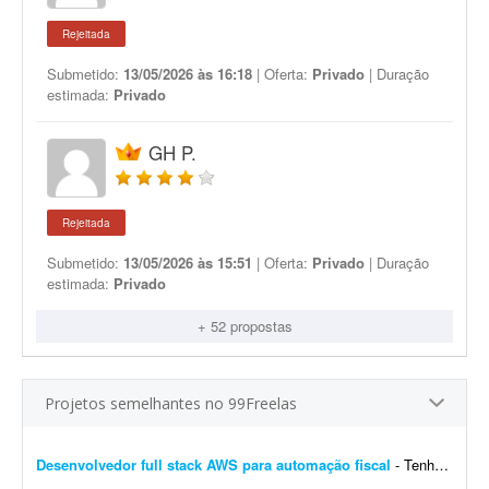
Rejeitada
Submetido:
13/05/2026 às 16:18
| Oferta:
Privado
| Duração
estimada:
Privado
GH P.
Rejeitada
Submetido:
13/05/2026 às 15:51
| Oferta:
Privado
| Duração
estimada:
Privado
+ 52 propostas
Projetos semelhantes no 99Freelas
Desenvolvedor full stack AWS para automação fiscal
- Tenho uma plataforma de automação fiscal rodando em AWS - ela pega os dados do sistema do cliente, calcula os impostos e emite a nota fiscal automaticamente. Preciso de alguém...