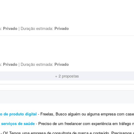
a:
Privado
| Duração estimada:
Privado
a:
Privado
| Duração estimada:
Privado
+ 2 propostas
o de produto digital
- Freelas, Busco alguém ou alguma empresa com cases recentes e números/ganhos reais dentro d
 serviços de saúde
- Preciso de um freelancer com experiência em tráfego no Google Ads para gerenciar uma campanha loc
- Oi! Temos uma empresa de consultoria de marca e conteúdo. Precisamos de uma pessoa que nos ajude a executar tráfego pago n