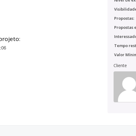
Nível de ex
Visibilidad
Propostas:
Propostas e
Interessado
projeto:
Tempo rest
:06
Valor Míni
Cliente