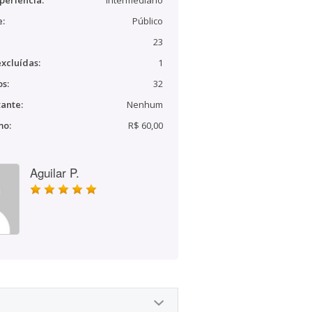
periência:
Intermediário
e:
Público
23
xcluídas:
1
s:
32
ante:
Nenhum
mo:
R$ 60,00
Aguilar P.