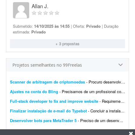
Allan J.
Submetido:
14/10/2025 às 14:55
| Oferta:
Privado
| Duração
estimada:
Privado
+ 3 propostas
Projetos semelhantes no 99Freelas
Scanner de arbitragem de criptomoedas
- Procuro desenvolvedor full stack para criar uma plataforma profissional e scanner de arbitragem de criptomoedas, semelhante às principais soluções internacionais do mercado, po...
Ajustes na conta do Bling
- Precisamos de um profissional com experiência em e-commerce e em configurações no Bling. Atualmente temos a conta de um cliente integrada com loja própria, Mercado Livre,...
Full-stack developer to fix and improve website
- Requirements: - Basic to intermediate full-stack development skills - Experience with front-end and back-end web development - Ability to troubleshoot bugs and make small improvements - Good commu...
Finalizar instalação de e-mail do Typebot
- Concluir a instalação de e-mail do Typebot. Configurar SMTP, validar o envio de mensagens e integrar a funcionalidade com a instância atual. Entregar documentação ...
Desenvolver bots para MetaTrader 5
- Preciso de um desenvolvedor para criar um bot para operar day trade na B3. O robô deve ser desenvolvido para MetaTrader 5. Por favor, apresente exemplos de bots já desenvolvidos, bem ...