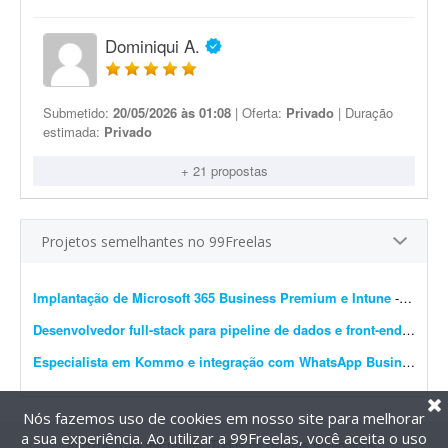
Dominiqui A.
Submetido:
20/05/2026 às 01:08
| Oferta:
Privado
| Duração
estimada:
Privado
+ 21 propostas
Projetos semelhantes no 99Freelas
Implantação de Microsoft 365 Business Premium e Intune
- A Élan Consulting é uma consultoria de gestão empresarial em São Paulo, atualmente com cerca de 18 profissionais. Estamos profissionalizando nossa infraestrutura de TI ...
Desenvolvedor full-stack para pipeline de dados e front-end em GCP
Especialista em Kommo e integração com WhatsApp Business
- R
Nós fazemos uso de cookies em nosso site para melhorar
a sua experiência. Ao utilizar a 99Freelas, você aceita o uso
@2014-2026 99Freelas. Todos os direitos reservados.