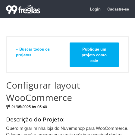
Login
Cadastre-se
« Buscar todos os
Publique um
projetos
projeto como
este
Configurar layout
WooCommerce
21/05/2025 às 05:40
Descrição do Projeto:
Quero migrar minha loja do Nuvemshop para WooCommerce.
O layout será o mesmo ou o mais próximo possível dentro