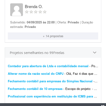
Brenda O.
Submetido:
04/09/2025 às 22:00
| Oferta:
Privado
| Duração
estimada:
Privado
+ 14 propostas
Projetos semelhantes no 99Freelas
Contador para abertura de Ltda e contabilidade mensal
- Português: Procuro um contador ou escritório de contabilidade para uma Ltda em constituição no Rio de Janeiro, com sócio estrangeiro não residente (belga)....
Alterar nome da razão social do CNPJ
- Olá, Faz 4 dias que abri um CNPJ novo no Simples Nacional. Precisei abrir uma conta no TikTok e o CPF aparece com meu nome de casada; por isso houve divergência no nome registrado na ...
Fechamento contábil para empresas do Simples Nacional
- - Fechamento contábil de 30 empresas do Simples Nacional, referente a 2025. - Entrega com contas conciliadas e demonstrativo de composição de contas. - Empresas prestadoras de ...
Fechamento contábil de 10 empresas
- Escopo do projeto: - Fechamento contábil de 10 empresas, período de janeiro a junho. - Entrega com contas conciliadas e composição de contas. - Empresas, majoritariament...
Profissional com experiência em restituição de ICMS para produtor rural