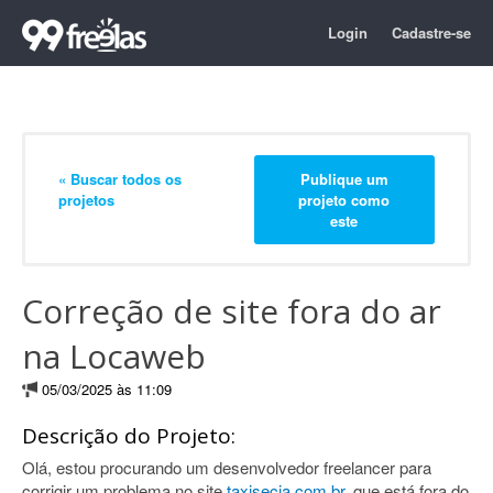
Login
Cadastre-se
« Buscar todos os
Publique um
projetos
projeto como
este
Correção de site fora do ar
na Locaweb
05/03/2025 às 11:09
Descrição do Projeto:
Olá, estou procurando um desenvolvedor freelancer para
corrigir um problema no site
taxisecia.com.br
, que está fora do