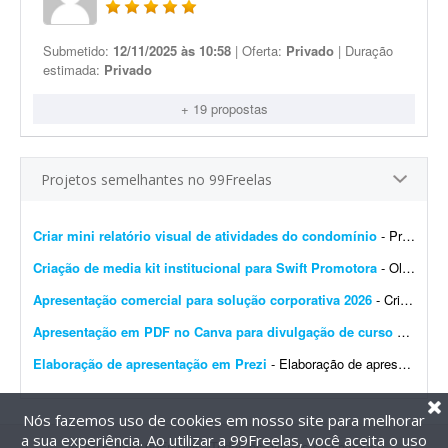
Submetido:
12/11/2025 às 10:58
| Oferta:
Privado
| Duração
estimada:
Privado
+ 19 propostas
Projetos semelhantes no 99Freelas
Criar mini relatório visual de atividades do condomínio
- Procuro um(a) freelancer para produzir um mini relatório visual das atividades executadas em um condomínio que administro, a partir de fotos que eu envio. Como funciona: - Envio as ...
Criação de media kit institucional para Swift Promotora
- Olá! :) Estou procurando um designer gráfico com experiência em apresentações, materiais institucionais e comerciais para criar um media kit da Swift Promotora. ...
Apresentação comercial para solução corporativa 2026
- Criação de apresentação para venda de solução corporativa em 2026. Aproximadamente 15 a 17 slides. Sumarizar as informações de forma estrat...
Apresentação em PDF no Canva para divulgação de curso de estética
Elaboração de apresentação em Prezi
- Elaboração de apresentação em Prezi. O que será disponibilizado para você? 1. Você terá acesso a um arquivo com os tópicos da apresenta...
Nós fazemos uso de cookies em nosso site para melhorar
a sua experiência. Ao utilizar a 99Freelas, você aceita o uso
@2014-2026 99Freelas. Todos os direitos reservados.