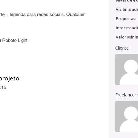
Nível de ex
Visibilidad
rte + legenda para redes sociais. Qualquer
Propostas:
Interessado
Valor Míni
 Roboto Light.
Cliente
projeto:
:15
Freelancer