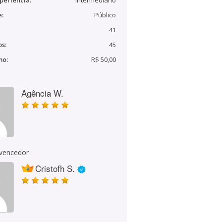
periência:
Intermediário
e:
Público
41
s:
45
mo:
R$ 50,00
Agência W.
 vencedor
Cristofh S.