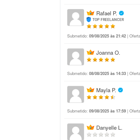
Rafael P.
TOP FREELANCER
Submetido:
09/08/2025 às 21:42
| Ofert
Joanna O.
Submetido:
08/08/2025 às 14:33
| Ofert
Mayla P.
Submetido:
09/08/2025 às 17:59
| Ofert
Danyelle L.