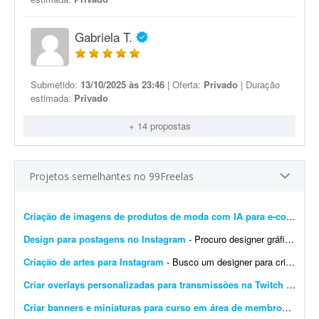
Gabriela T.
Submetido:
13/10/2025 às 23:46
| Oferta:
Privado
| Duração
estimada:
Privado
+ 14 propostas
Projetos semelhantes no 99Freelas
Criação de imagens de produtos de moda com IA para e-commerce
Design para postagens no Instagram
- Procuro designer gráfico para me ajudar nas postagens do meu Instagram profissional. Algumas já foram feitas por mim, mas precisam ser melhoradas. Algumas pretendo manter como est&ati...
Criação de artes para Instagram
- Busco um designer para criação de artes para o Instagram. O designer receberá um calendário editorial já pronto, com direcionamento de headlines, subheadlines e ...
Criar overlays personalizadas para transmissões na Twitch
- Procuro um designer gráfico talentoso para criar um conjunto completo de overlays personalizadas para minhas transmissões na Twitch. O objetivo é aprimorar a experiência ...
Criar banners e miniaturas para curso em área de membros
- Preci