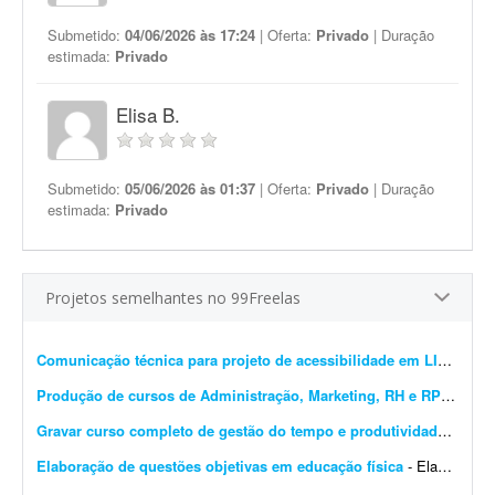
Submetido:
04/06/2026 às 17:24
| Oferta:
Privado
| Duração
estimada:
Privado
Elisa B.
Submetido:
05/06/2026 às 01:37
| Oferta:
Privado
| Duração
estimada:
Privado
Projetos semelhantes no 99Freelas
Comunicação técnica para projeto de acessibilidade em LIBRAS
- 
Produção de cursos de Administração, Marketing, RH e RP
- Procur
Gravar curso completo de gestão do tempo e produtividade
- Procu
Elaboração de questões objetivas em educação física
- Elaboração de questões com 5 alternativas de resposta e apenas uma correta. As questões devem ser elaboradas de acordo com o programa/bibliografia. O(a) elaborador(a) d...