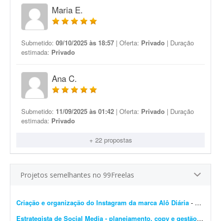
Maria E.
Submetido:
09/10/2025 às 18:57
| Oferta:
Privado
| Duração
estimada:
Privado
Ana C.
Submetido:
11/09/2025 às 01:42
| Oferta:
Privado
| Duração
estimada:
Privado
+ 22 propostas
Projetos semelhantes no 99Freelas
Criação e organização do Instagram da marca Alô Diária
- Estou criando uma nova marca chamada Alô Diária - Dona Maria, uma plataforma que pretende conectar pessoas que precisam de serviços com pessoas que querem trabalhar, fazer renda...
Estrategista de Social Media - planejamento, copy e gestão de perfis