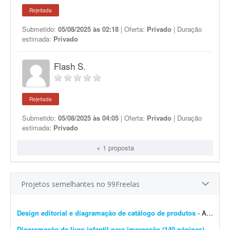
Rejeitada
Submetido:
05/08/2025 às 02:18
| Oferta:
Privado
| Duração
estimada:
Privado
Flash S.
Rejeitada
Submetido:
05/08/2025 às 04:05
| Oferta:
Privado
| Duração
estimada:
Privado
+ 1 proposta
Projetos semelhantes no 99Freelas
Design editorial e diagramação de catálogo de produtos
- A DistribuiBem, distribuidora de alimentos e produtos premium, está procurando um profissional de design editorial e diagramação para revisar, modernizar e manter nosso cat&aac...
Diagramação de livro infantil para impressão (140 páginas)
- Procuro um diagramador com experiência em livros infantis para diagramar um livro de aproximadamente 140 páginas. O conteúdo e as imagens já estão prontos. Precis...