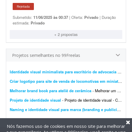
Rejeitada
Submetido:
11/06/2025 às 00:37
| Oferta:
Privado
| Duração
estimada:
Privado
+ 2 propostas
Projetos semelhantes no 99Freelas
Identidade visual minimalista para escritório de advocacia imobiliária
Criar logotipo para site de venda de locomotivas em miniatura
- Pr
Melhorar brand book para ateliê de cerâmica
- Melhorar um brand book existente para um ateliê de cerâmica, além de toda a parte de papelaria; por exemplo: - Essência da marca - Propósito - Missão - Vis&a...
Projeto de identidade visual
- Projeto de identidade visual - CJ Gonçalves 1. Sobre o projeto Estamos desenvolvendo a nova identidade visual da CJ Gonçalves, uma empresa do segmento imobiliário que atua co...
Naming e identidade visual para marca (branding e publicidade)
- 
Nós fazemos uso de cookies em nosso site para melhorar