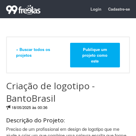
Login
Cadastre-se
« Buscar todos os
Publique um
projetos
projeto como
este
Criação de logotipo -
BantoBrasil
18/05/2025 às 00:36
Descrição do Projeto:
Preciso de um profissional em design de logotipo que me
ajude a criar um que combine uma palavra escrita que forme