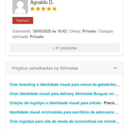
Agnaldo D.
Rejeitada
Submetido:
18/05/2025 às 10:42
| Oferta:
Privado
| Duração
estimada:
Privado
+ 51 propostas
Projetos semelhantes no 99Freelas
Criar branding e identidade visual para marca de geladinhos gourmet
Criar identidade visual para delivery Almirante Burguer no litoral do RS
Criação de logotipo e identidade visual para artista
- Preciso criar uma identidade visual com um logotipo para a artista Brenda Rossetti. O projeto deve ser realizado sem uso de ferramentas de IA, ou seja, totalmente livre de IA.
Identidade visual minimalista para escritório de advocacia imobiliária
Criar logotipo para site de venda de locomotivas em miniatura
- Pr