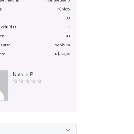
periência:
Intermediário
e:
Público
33
xcluídas:
1
s:
43
ante:
Nenhum
mo:
R$ 50,00
Natalia P.