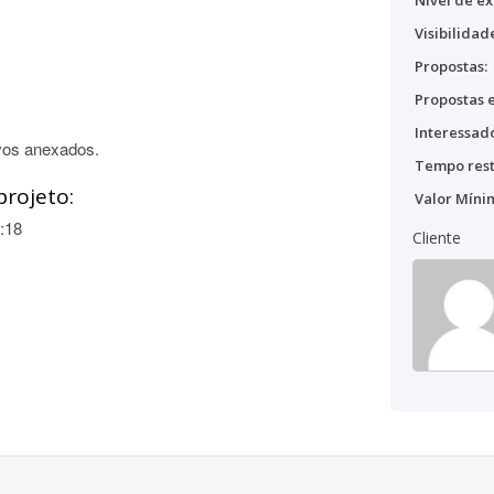
Nível de ex
Visibilidad
Propostas:
Propostas e
Interessado
vos anexados.
Tempo rest
projeto:
Valor Míni
:18
Cliente