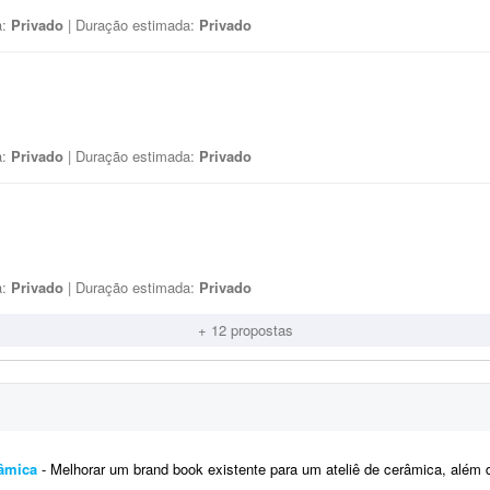
a:
Privado
| Duração estimada:
Privado
a:
Privado
| Duração estimada:
Privado
a:
Privado
| Duração estimada:
Privado
+ 12 propostas
râmica
- Melhorar um brand book existente para um ateliê de cerâmica, além de toda a parte de papelaria; por ex