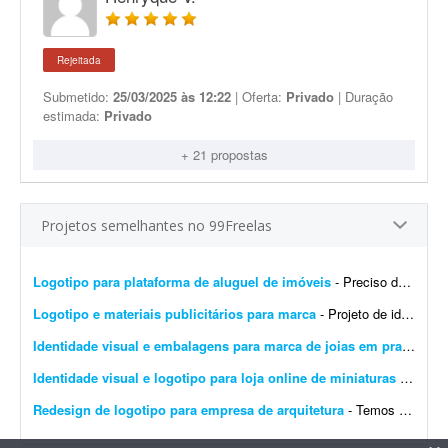
Rejeitada
Submetido:
25/03/2025 às 12:22
| Oferta:
Privado
| Duração
estimada:
Privado
+ 21 propostas
Projetos semelhantes no 99Freelas
Logotipo para plataforma de aluguel de imóveis
- Preciso de um designer para produzir os arquivos finais de um logotipo já 100% definido. Não é um trabalho de criação ou conceito - o logotipo, as cores, a tipogr...
Logotipo e materiais publicitários para marca
- Projeto de identidade visual - Teacher English Desenvolvimento de uma identidade visual moderna e profissional para a marca Teacher English, voltada ao ensino da língua inglesa. O projeto ...
Identidade visual e embalagens para marca de joias em prata
- Bus
Identidade visual e logotipo para loja online de miniaturas 3D
- Que
Redesign de logotipo para empresa de arquitetura
- Temos uma marca chamada CSUL, que usamos atualmente para engenharia e construção. Depois criamos a empresa a partir dela voltada para arquitetura. Precisamos de um redesign do logoti...