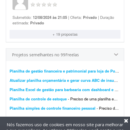
Submetido:
12/08/2024 às 21:05
| Oferta:
Privado
| Duração
estimada:
Privado
+ 19 propostas
Projetos semelhantes no 99Freelas
Planilha de gestão financeira e patrimonial para loja de Pokémon TCG
Atualizar planilha orçamentária e gerar curva ABC de insumos e serviços
Planilha Excel de gestão para barbearia com dashboard e backup
-
Planilha de controle de estoque
- Preciso de uma planilha em Excel para controle de estoque da marca Viora, que comercializa roupas fitness. Ela deve conter: * Cadastro de produtos com SKU. * Controle por cor e tamanho. * Cadastr...
Planilha simples de controle financeiro pessoal
- Preciso de uma planilha simples de controle financeiro pessoal, com: - Registro de entradas e saídas; - Categorias de gastos; - Cálculo automático do saldo; - Resumo mensal; -...
Nós fazemos uso de cookies em nosso site para melhorar