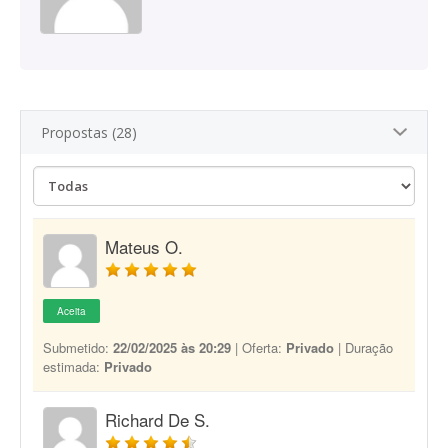
Propostas (28)
Mateus O.
Aceita
Submetido:
22/02/2025 às 20:29
| Oferta:
Privado
| Duração
estimada:
Privado
Richard De S.