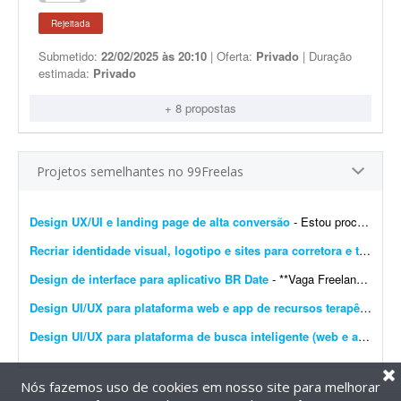
Rejeitada
Submetido:
22/02/2025 às 20:10
| Oferta:
Privado
| Duração
estimada:
Privado
+ 8 propostas
Projetos semelhantes no 99Freelas
Design UX/UI e landing page de alta conversão
- Estou procurando um profissional freelancer especializado em UX/UI e landing pages para desenvolver a experiência e a interface completas do meu site. O objetivo é criar uma presen&cc...
Recriar identidade visual, logotipo e sites para corretora e transportadora
Design de interface para aplicativo BR Date
- **Vaga Freelancer - Web Designer** Estamos em busca de um(a) **Web Designer Freelancer** criativo(a) e comprometido(a) para desenvolver layouts modernos e funcionais para projetos web. Projeto pa...
Design UI/UX para plataforma web e app de recursos terapêuticos infantis
Design UI/UX para plataforma de busca inteligente (web e app)
- So
Nós fazemos uso de cookies em nosso site para melhorar