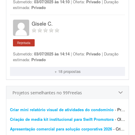
Submetido:
03/07/2025 às 14:10
| Oferta:
Privado
| Duração
estimada:
Privado
Gisele C.
Rejeitada
Submetido:
03/07/2025 às 14:14
| Oferta:
Privado
| Duração
estimada:
Privado
+ 18 propostas
Projetos semelhantes no 99Freelas
Criar mini relatório visual de atividades do condomínio
- Procuro um(a) freelancer para produzir um mini relatório visual das atividades executadas em um condomínio que administro, a partir de fotos que eu envio. Como funciona: - Envio as ...
Criação de media kit institucional para Swift Promotora
- Olá! :) Estou procurando um designer gráfico com experiência em apresentações, materiais institucionais e comerciais para criar um media kit da Swift Promotora. ...
Apresentação comercial para solução corporativa 2026
- Criação de apresentação para venda de solução corporativa em 2026. Aproximadamente 15 a 17 slides. Sumarizar as informações de forma estrat...