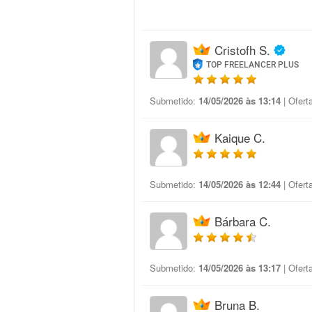
Cristofh S.
TOP FREELANCER PLUS
Submetido:
14/05/2026 às 13:14
| Ofert
Kaique C.
Submetido:
14/05/2026 às 12:44
| Ofert
Bárbara C.
Submetido:
14/05/2026 às 13:17
| Ofert
Bruna B.