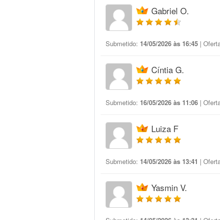
Gabriel O.
Submetido:
14/05/2026 às 16:45
| Ofert
Cíntia G.
Submetido:
16/05/2026 às 11:06
| Ofert
Luiza F
Submetido:
14/05/2026 às 13:41
| Ofert
Yasmin V.