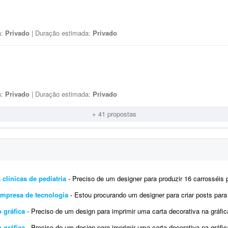
a:
Privado
| Duração estimada:
Privado
a:
Privado
| Duração estimada:
Privado
+ 41 propostas
 clínicas de pediatria
- Preciso de um designer para produzir 16 carrosséis para Instagram (aproximadamente 5 slides cada), 
empresa de tecnologia
- Estou procurando um designer para criar posts para o Instagram da D'Orsay Studio, uma empresa especializ
 gráfica
- Preciso de um design para imprimir uma carta decorativa na gráfica. A arte deve ser editável em PDF, conforme exi
 gráfica
- Preciso de um design para imprimir uma carta decorativa na gráfica. A arte deve ser editável em PDF, conforme exi