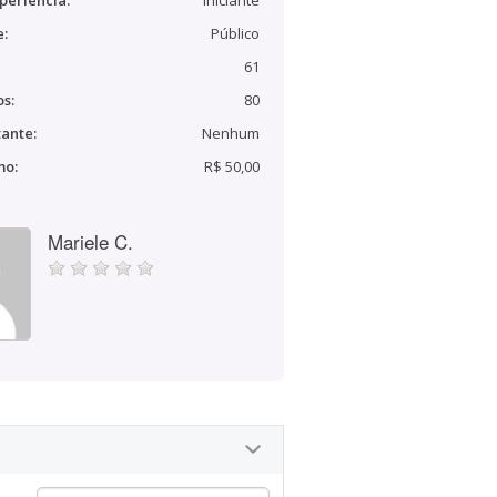
periência:
Iniciante
e:
Público
61
s:
80
ante:
Nenhum
mo:
R$ 50,00
Mariele C.