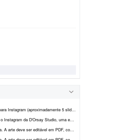
para duas clientes pediatras. A identidade visual já está pré-definida...
ada em desenvolvimento de hardware, software, sistemas embarcados e soluçõ...
gido pela gráfica. Quero unir dois elementos: o lobo ficar&aac...
gido pela gráfica. Quero unir dois elementos: o lobo no cart&a...