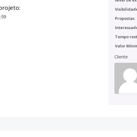
Nível de ex
projeto:
Visibilidad
:59
Propostas:
Interessado
Tempo rest
Valor Míni
Cliente