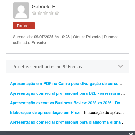
Gabriela P.
Rejeitada
Submetido:
09/07/2025 às 10:23
| Oferta:
Privado
| Duração
estimada:
Privado
Projetos semelhantes no 99Freelas
Apresentação em PDF no Canva para divulgação de curso de estética
Apresentação comercial profissional para B2B - assessoria de marketplace
Apresentação executiva Business Review 2025 vs 2026 - Dolce & Gabbana
Elaboração de apresentação em Prezi
- Elaboração de apresentação em Prezi. O que será disponibilizado para você? 1. Você terá acesso a um arquivo com os tópicos da apresenta...
Apresentação comercial profissional para plataforma digital
- Preci