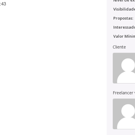
Nível de ex
:43
Visibilidad
Propostas:
Interessado
Valor Míni
Cliente
Freelancer