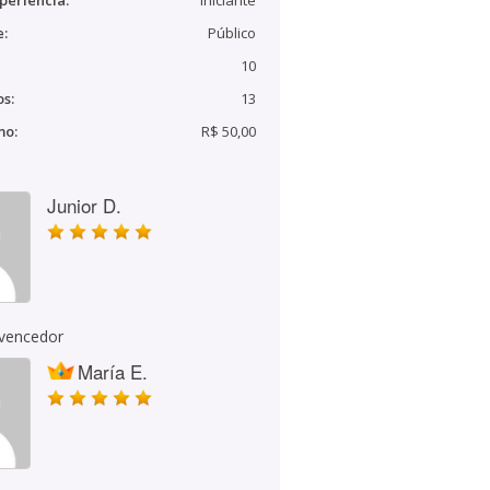
periência:
Iniciante
e:
Público
10
s:
13
mo:
R$ 50,00
Junior D.
 vencedor
María E.