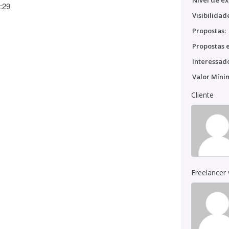
Nível de ex
:29
Visibilidad
Propostas:
Propostas e
Interessado
Valor Míni
Cliente
Freelancer