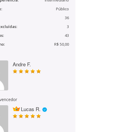
periência:
Intermediário
e:
Público
36
xcluídas:
3
s:
43
mo:
R$ 50,00
Andre F.
 vencedor
Lucas R.