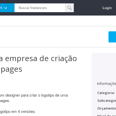
Login
rs
ra empresa de criação
g pages
Informaçõe
Categoria:
m designer para criar o logotipo de uma
pages.
Subcategor
Orçamento
ogotipo em 4 versões: