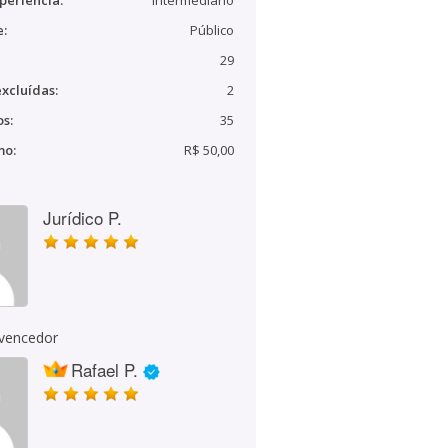
periência:
Intermediário
e:
Público
29
xcluídas:
2
s:
35
mo:
R$ 50,00
Jurídico P.
 vencedor
Rafael P.