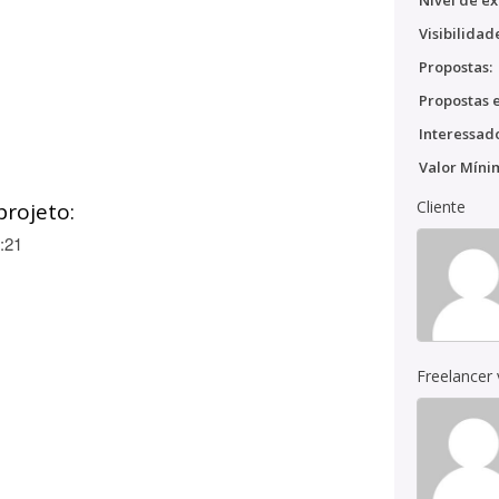
Nível de ex
Visibilidad
Propostas:
Propostas e
Interessado
Valor Míni
Cliente
projeto:
:21
Freelancer