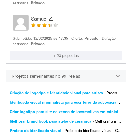
estimada:
Privado
Samuel Z.
Submetido:
12/02/2025 às 17:35
| Oferta:
Privado
| Duração
estimada:
Privado
+ 23 propostas
Projetos semelhantes no 99Freelas
Criação de logotipo e identidade visual para artista
- Preciso criar uma identidade visual com um logotipo para a artista Brenda Rossetti. O projeto deve ser realizado sem uso de ferramentas de IA, ou seja, totalmente livre de IA.
Identidade visual minimalista para escritório de advocacia imobiliária
Criar logotipo para site de venda de locomotivas em miniatura
- Pr
Melhorar brand book para ateliê de cerâmica
- Melhorar um brand book existente para um ateliê de cerâmica, além de toda a parte de papelaria; por exemplo: - Essência da marca - Propósito - Missão - Vis&a...
Projeto de identidade visual
- Projeto de identidade visual - CJ Gonçalves 1. Sobre o projeto Estamos desenvolvendo a nova identidade visual da CJ Gonçalves, uma empresa do segmento imobiliário que atua co...